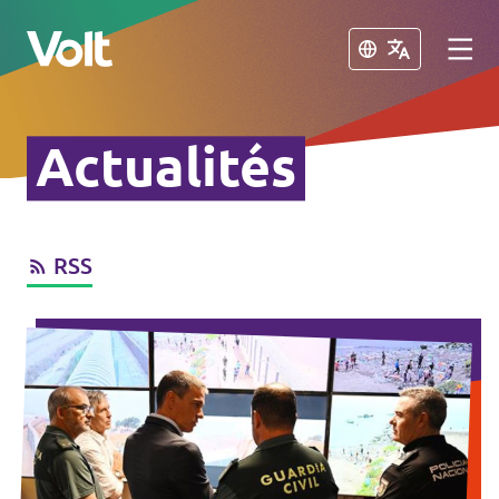
Fermer
Fermer
Actualités
Volt France
Nos élections
RSS
Politiques
Carte des régions
À propos de Volt
Nos régions et villes
Personnes
Volt Lille
Volt Strasbourg
Actualités