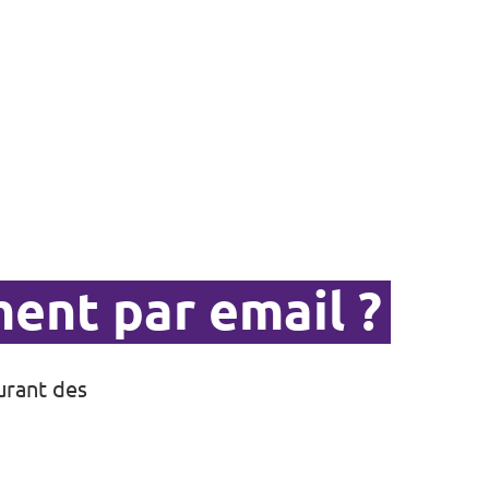
ent par email ?
urant des