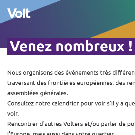
Venez nombreux !
Volt France
Nos élections
Nous organisons des événements très différent
Politiques
Carte des régions
traversant des frontières européennes, des re
À propos de Volt
assemblées générales.
Nos régions et villes
Consultez notre calendrier pour voir s'il y a q
Personnes
Volt Lille
voir.
Rencontrer d'autres Volters et/ou parler de pol
Volt Strasbourg
Actualités
l'Europe, mais aussi dans votre quartier.