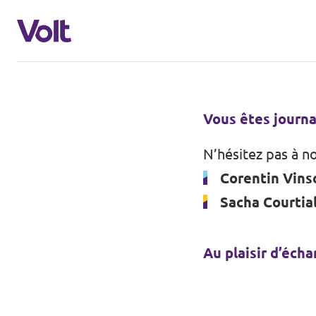
Volt France
Vous êtes journa
Nos élections
N’hésitez pas à no
Politiques
Corentin Vin
Carte des régions
Sacha Courtia
À propos de Volt
Nos régions et villes
Personnes
Au plaisir d’écha
Volt Lille
Volt Strasbourg
Actualités