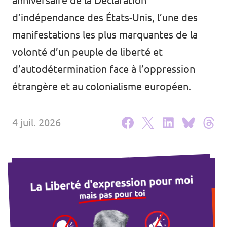
anniversaire de la Déclaration
Agenda
d’indépendance des États-Unis, l’une des
manifestations les plus marquantes de la
volonté d’un peuple de liberté et
d’autodétermination face à l’oppression
Volt FALC
étrangère et au colonialisme européen.
Donner
4 juil. 2026
Participer
Postes ouverts
Adhérer