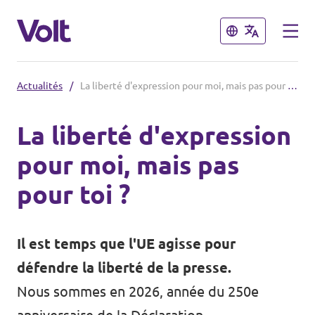
Fermer
Fermer
Actualités
/
La liberté d'expression pour moi, mais pas pour toi ?
Volt France
La liberté d'expression
Nos élections
pour moi, mais pas
Politiques
pour toi ?
Carte des régions
À propos de Volt
Nos régions et villes
Il est temps que l'UE agisse pour
Personnes
Volt Lille
défendre la liberté de la presse.
Nous sommes en 2026, année du 250e
Volt Strasbourg
Actualités