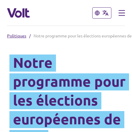
Fermer
Fermer
Politiques
/
Notre programme pour les élections européennes de
Volt France
Notre
Nos élections
Politiques
programme pour
Carte des régions
À propos de Volt
les élections
Nos régions et villes
Personnes
Volt Lille
européennes de
Volt Strasbourg
Actualités