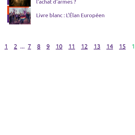
l'achat d'armes ?
Livre blanc : L'Élan Européen
1
2
...
7
8
9
10
11
12
13
14
15
1