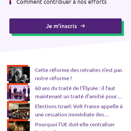
Comment contribuer à nos efforts
Je m'inscris
Cette réforme des retraites n'est pas
notre réforme !
60 ans du traité de l'Élysée : il faut
maintenant un traité d'amitié pour
l'Europe !
Elections Israel: Volt France appelle à
une cessation immédiate des
violences entre Israël et la Palestine
Pourquoi l'UE doit-elle centraliser