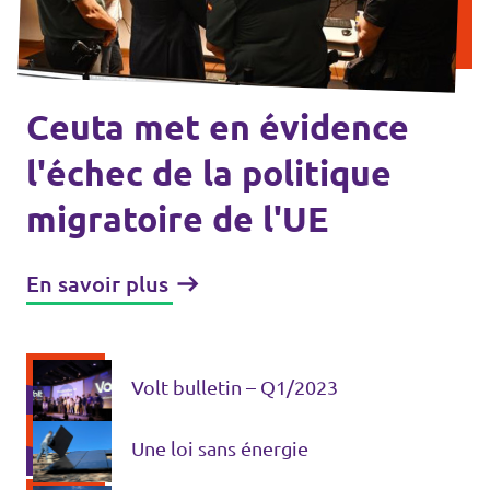
Agenda
Ceuta met en évidence
Volt FALC
l'échec de la politique
migratoire de l'UE
Donner
Participer
En savoir plus
Postes ouverts
Volt bulletin – Q1/2023
Une loi sans énergie
Adhérer