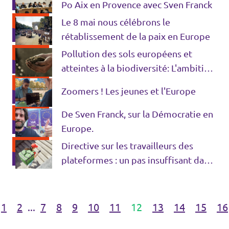
Po Aix en Provence avec Sven Franck
Le 8 mai nous célébrons le
rétablissement de la paix en Europe
Pollution des sols européens et
atteintes à la biodiversité: L'ambition
zéro pollution de l'UE
Zoomers ! Les jeunes et l'Europe
De Sven Franck, sur la Démocratie en
Europe.
Directive sur les travailleurs des
plateformes : un pas insuffisant dans
la bonne direction
1
2
...
7
8
9
10
11
12
13
14
15
16