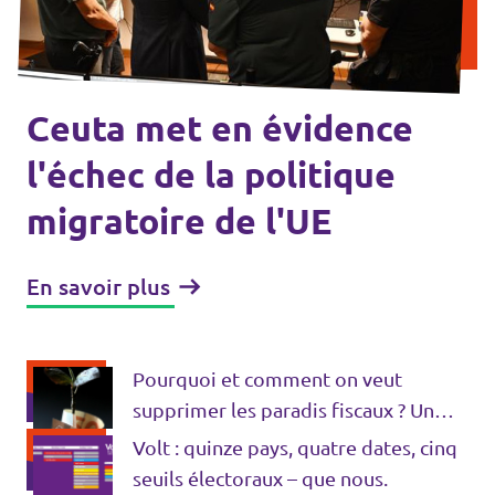
Agenda
Ceuta met en évidence
Volt FALC
l'échec de la politique
migratoire de l'UE
Donner
Participer
En savoir plus
Postes ouverts
Pourquoi et comment on veut
supprimer les paradis fiscaux ? Un
problème et nos solutions.
Volt : quinze pays, quatre dates, cinq
Adhérer
seuils électoraux – que nous.