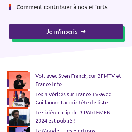
Comment contribuer à nos efforts
Je m'inscris
Volt avec Sven Franck, sur BFMTV et
France Info
Les 4 Vérités sur France TV-avec
Guillaume Lacroix tête de liste
coalition ETE
Le sixième clip de # PARLEMENT
2024 est publié !
Le Monde – Les élections