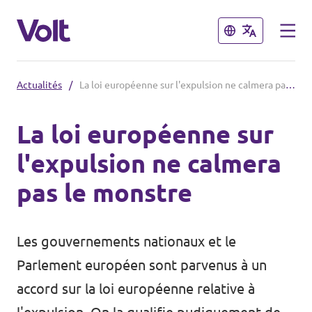
Fermer
Fermer
Actualités
/
La loi européenne sur l'expulsion ne calmera pas le monstre
Volt France
La loi européenne sur
Nos élections
l'expulsion ne calmera
Politiques
pas le monstre
Carte des régions
À propos de Volt
Nos régions et villes
Les gouvernements nationaux et le
Personnes
Volt Lille
Parlement européen sont parvenus à un
accord sur la loi européenne relative à
Volt Strasbourg
Actualités