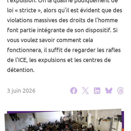
l'expulsion. On la qualifie pudiquement de
Agenda
loi « stricte », alors qu'il est évident que des
violations massives des droits de l'homme
font partie intégrante de son dispositif. Si
vous voulez savoir comment cela
Volt FALC
fonctionnera, il suffit de regarder les rafles
Donner
de l'ICE, les expulsions et les centres de
détention.
Participer
Postes ouverts
3 juin 2026
Adhérer