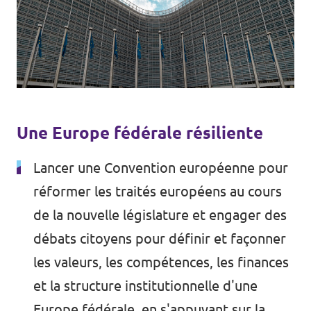
Agenda
Volt FALC
Une Europe fédérale résiliente
Donner
Lancer une Convention européenne pour
Participer
réformer les traités européens au cours
Postes ouverts
de la nouvelle législature et engager des
débats citoyens pour définir et façonner
les valeurs, les compétences, les finances
et la structure institutionnelle d'une
Adhérer
Europe fédérale, en s'appuyant sur la