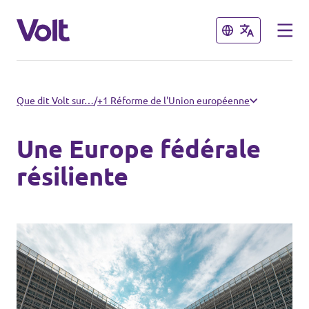
Fermer
Fermer
Volt France
Que dit Volt sur…
/
+1 Réforme de l'Union européenne
Nos élections
Une Europe fédérale
Politiques
résiliente
Carte des régions
À propos de Volt
Nos régions et villes
Personnes
Volt Lille
Volt Strasbourg
Actualités