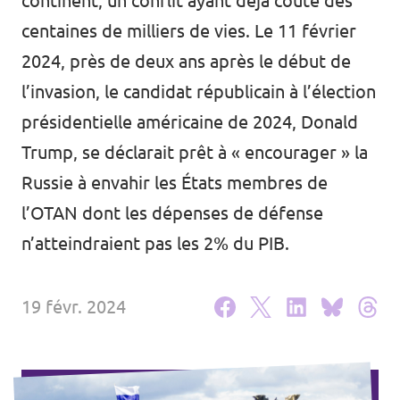
continent, un conflit ayant déjà coûté des
Agenda
centaines de milliers de vies. Le 11 février
2024, près de deux ans après le début de
l’invasion, le candidat républicain à l’élection
présidentielle américaine de 2024, Donald
Volt FALC
Trump, se déclarait prêt à « encourager » la
Donner
Russie à envahir les États membres de
l’OTAN dont les dépenses de défense
Participer
n’atteindraient pas les 2% du PIB.
Postes ouverts
19 févr. 2024
Adhérer