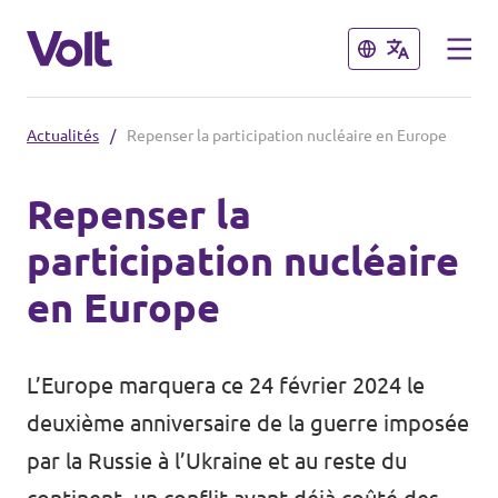
Fermer
Fermer
Actualités
/
Repenser la participation nucléaire en Europe
Volt France
Repenser la
Nos élections
participation nucléaire
Politiques
en Europe
Carte des régions
À propos de Volt
Nos régions et villes
L’Europe marquera ce 24 février 2024 le
Personnes
Volt Lille
deuxième anniversaire de la guerre imposée
par la Russie à l’Ukraine et au reste du
Volt Strasbourg
Actualités