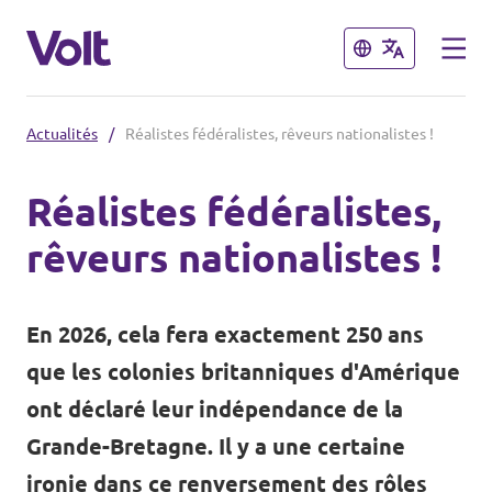
Fermer
Fermer
Actualités
/
Réalistes fédéralistes, rêveurs nationalistes !
Volt France
Réalistes fédéralistes,
Nos élections
rêveurs nationalistes !
Politiques
Carte des régions
À propos de Volt
En 2026, cela fera exactement 250 ans
Nos régions et villes
que les colonies britanniques d'Amérique
Personnes
Volt Lille
ont déclaré leur indépendance de la
Grande-Bretagne. Il y a une certaine
Volt Strasbourg
Actualités
ironie dans ce renversement des rôles