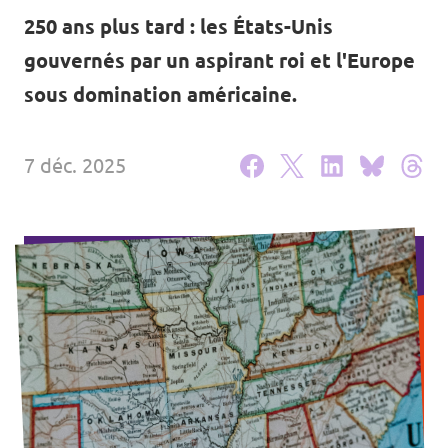
250 ans plus tard : les États-Unis
Agenda
gouvernés par un aspirant roi et l'Europe
sous domination américaine.
Volt FALC
7 déc. 2025
Donner
Participer
Postes ouverts
Adhérer