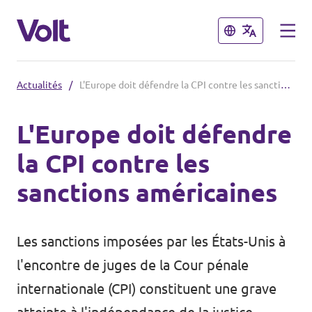
Fermer
Fermer
Actualités
/
L'Europe doit défendre la CPI contre les sanctions américaines
Volt France
L'Europe doit défendre
Nos élections
la CPI contre les
Politiques
sanctions américaines
Carte des régions
À propos de Volt
Nos régions et villes
Les
sanctions
imposées par les États-Unis à
Personnes
Volt Lille
l'encontre de juges de la Cour pénale
internationale (CPI) constituent une grave
Volt Strasbourg
Actualités