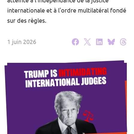
atteinte à l'indépendance de la justice
Agenda
internationale et à l'ordre multilatéral fondé
sur des règles.
1 juin 2026
Volt FALC
Donner
Participer
Postes ouverts
Adhérer