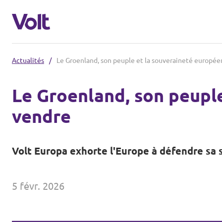
Actualités
/
Le Groenland, son peuple et la souveraineté europée
Volt France
Le Groenland, son peuple
Nos élections
vendre
Politiques
Carte des régions
À propos de Volt
Volt Europa exhorte l'Europe à défendre sa s
Nos régions et villes
Personnes
Volt Lille
5 févr. 2026
Volt Strasbourg
Actualités