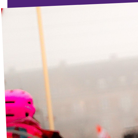
Agenda
Volt FALC
Donner
Participer
Postes ouverts
Adhérer