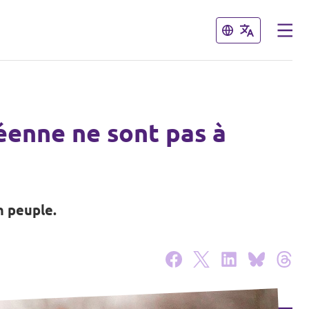
Fermer
Fermer
éenne ne sont pas à
n peuple.