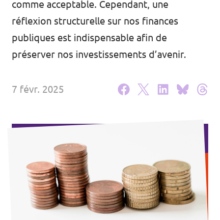
comme acceptable. Cependant, une
Agenda
réflexion structurelle sur nos finances
publiques est indispensable afin de
préserver nos investissements d’avenir.
Volt FALC
7 févr. 2025
Donner
Participer
Postes ouverts
Adhérer