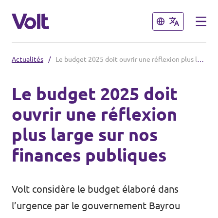
Fermer
Fermer
Actualités
/
Le budget 2025 doit ouvrir une réflexion plus large sur nos finances publiques
Volt France
Le budget 2025 doit
Nos élections
ouvrir une réflexion
Politiques
plus large sur nos
Carte des régions
À propos de Volt
finances publiques
Nos régions et villes
Personnes
Volt Lille
Volt considère le budget élaboré dans
Volt Strasbourg
l’urgence par le gouvernement Bayrou
Actualités