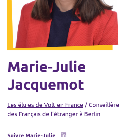
Agenda
Volt FALC
Donner
Marie-Julie
Participer
Jacquemot
Postes ouverts
Les élu·es de Volt en France
/
Conseillère
des Français de l’étranger à Berlin
Adhérer
Suivre Marie-Julie