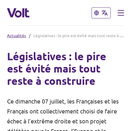
Fermer
Fermer
Actualités
/
Législatives : le pire est évité mais tout reste à construire
Volt France
Législatives : le pire
Nos élections
est évité mais tout
Politiques
reste à construire
Carte des régions
À propos de Volt
Nos régions et villes
Ce dimanche 07 juillet, les Françaises et les
Personnes
Volt Lille
Français ont collectivement choisi de faire
échec à l’extrême droite et son projet
Volt Strasbourg
Actualités