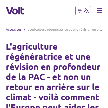
Fermer
Fermer
Actualités
/
L'agriculture régénératrice et une révision en profondeur de la PAC - et non un retour en arrière sur le climat - voilà comment l'Europe peut aider les agriculteurs qui protestent.
Volt France
L'agriculture
Nos élections
régénératrice et une
Politiques
révision en profondeur
Carte des régions
À propos de Volt
de la PAC - et non un
Nos régions et villes
Personnes
retour en arrière sur le
Volt Lille
climat - voilà comment
Volt Strasbourg
Actualités
l'Europe peut aider les