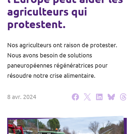
agriculteurs qui
Agenda
protestent.
Volt FALC
Nos agriculteurs ont raison de protester.
Nous avons besoin de solutions
Donner
paneuropéennes régénératrices pour
résoudre notre crise alimentaire.
Participer
Postes ouverts
8 avr. 2024
Adhérer