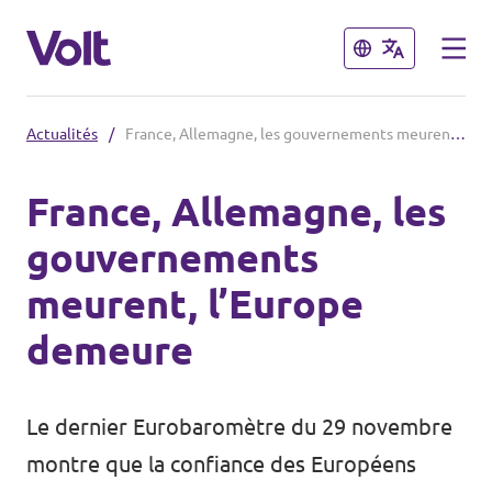
Fermer
Fermer
Actualités
/
France, Allemagne, les gouvernements meurent, l’Europe demeure
Volt France
France, Allemagne, les
Nos élections
gouvernements
Politiques
meurent, l’Europe
Carte des régions
À propos de Volt
demeure
Nos régions et villes
Personnes
Volt Lille
Le dernier Eurobaromètre du 29 novembre
Volt Strasbourg
montre que la confiance des Européens
Actualités