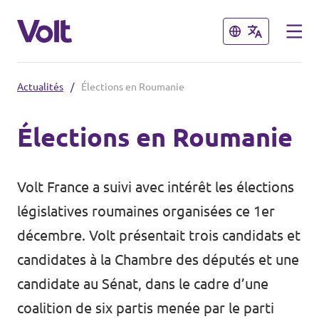
Fermer
Fermer
Actualités
/
Élections en Roumanie
Volt France
Élections en Roumanie
Nos élections
Politiques
Volt France a suivi avec intérêt les élections
Carte des régions
À propos de Volt
législatives roumaines organisées ce 1er
Nos régions et villes
décembre. Volt présentait trois candidats et
Personnes
candidates à la Chambre des députés et une
Volt Lille
candidate au Sénat, dans le cadre d’une
Volt Strasbourg
Actualités
coalition de six partis menée par le parti