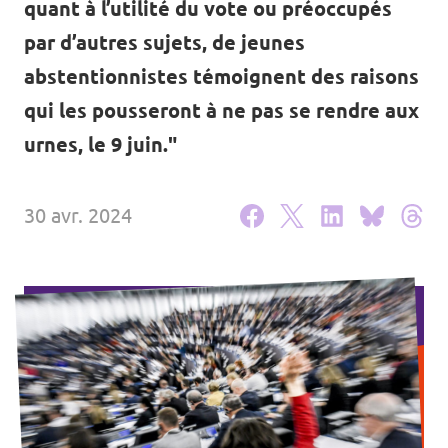
quant à l’utilité du vote ou préoccupés
Agenda
par d’autres sujets, de jeunes
abstentionnistes témoignent des raisons
qui les pousseront à ne pas se rendre aux
urnes, le 9 juin."
Volt FALC
Donner
30 avr. 2024
Participer
Postes ouverts
Adhérer