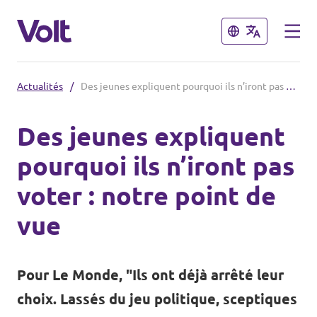
Fermer
Fermer
Actualités
/
Des jeunes expliquent pourquoi ils n’iront pas voter : notre point de vue
Volt France
Des jeunes expliquent
Nos élections
pourquoi ils n’iront pas
Politiques
voter : notre point de
Carte des régions
À propos de Volt
vue
Nos régions et villes
Personnes
Volt Lille
Pour Le Monde, "Ils ont déjà arrêté leur
Volt Strasbourg
choix. Lassés du jeu politique, sceptiques
Actualités