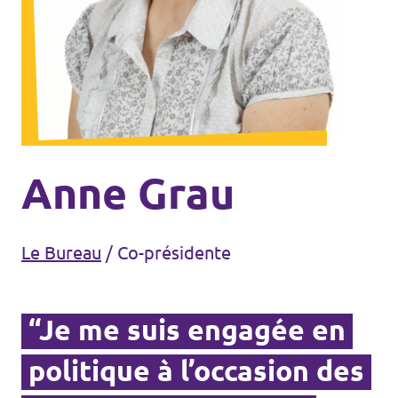
Agenda
Volt FALC
Donner
Anne Grau
Participer
Le Bureau
/
Co-présidente
Postes ouverts
“Je me suis engagée en
politique à l’occasion des
Adhérer