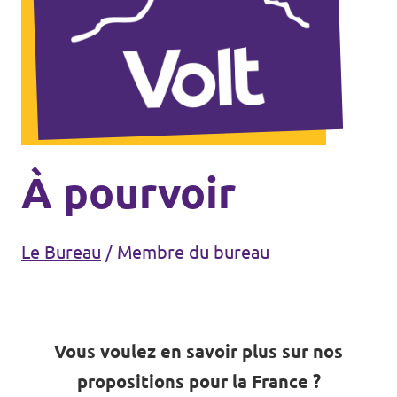
Agenda
Volt FALC
Donner
À pourvoir
Participer
Le Bureau
/
Membre du bureau
Postes ouverts
Vous voulez en savoir plus sur nos
Adhérer
propositions pour la France ?