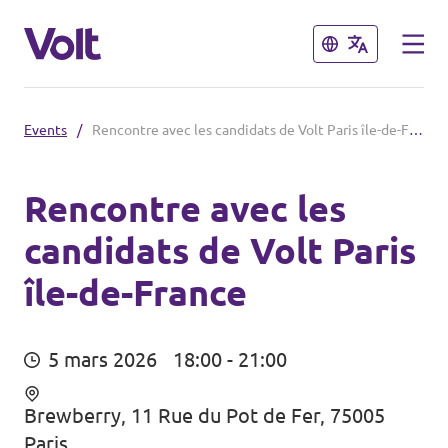
Fermer
Fermer
Events
/
Rencontre avec les candidats de Volt Paris île-de-France
Volt France
Nos élections
Rencontre avec les
candidats de Volt Paris
Politiques
Carte des régions
île-de-France
À propos de Volt
Nos régions et villes
Personnes
5 mars 2026
18:00 - 21:00
Volt Lille
Brewberry, 11 Rue du Pot de Fer, 75005
Volt Strasbourg
Actualités
Paris.