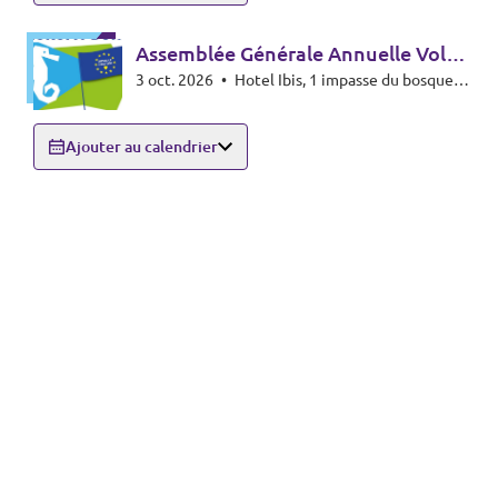
Assemblée Générale Annuelle Volt
3 oct. 2026
•
Hotel Ibis, 1 impasse du bosquet,
France
RN 250 - 33260 LA TESTE DE BUCH
Ajouter au calendrier