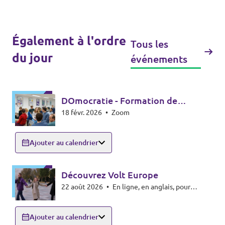
Également à l'ordre
Tous les
du jour
événements
DOmocratie - Formation de
18 févr. 2026
•
Zoom
l'Académie Volt
Ajouter au calendrier
Découvrez Volt Europe
22 août 2026
•
En ligne, en anglais, pour
l'instant !
Ajouter au calendrier