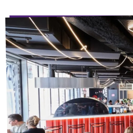
Agenda
Volt FALC
Donner
Participer
Postes ouverts
Adhérer