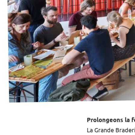
Prolongeons la f
La Grande Braderi