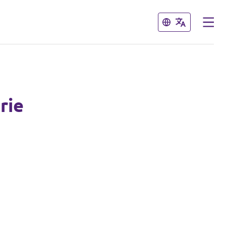
Fermer
Fermer
rie