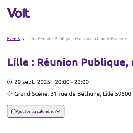
Events
/
Lille : Réunion Publique, retour sur la Grande Braderie
Volt France
Nos élections
Lille : Réunion Publique,
Politiques
Carte des régions
29 sept. 2025
20:00 - 22:00
À propos de Volt
Grand Scène, 31 rue de Béthune, Lille 59800
Nos régions et villes
Personnes
Volt Lille
Ajouter au calendrier
Volt Strasbourg
Actualités