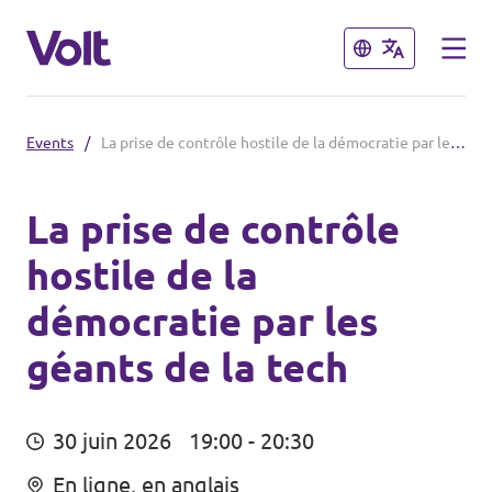
Fermer
Fermer
Events
/
La prise de contrôle hostile de la démocratie par les géants de la tech
Volt France
Nos élections
La prise de contrôle
hostile de la
Politiques
Carte des régions
démocratie par les
À propos de Volt
Nos régions et villes
géants de la tech
Personnes
Volt Lille
30 juin 2026
19:00 - 20:30
Volt Strasbourg
Actualités
En ligne, en anglais