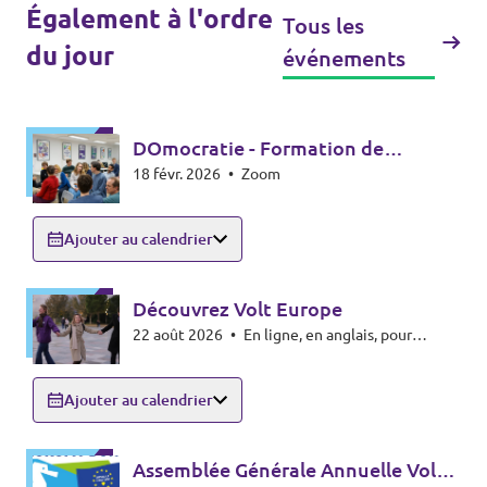
Également à l'ordre
Tous les
du jour
événements
DOmocratie - Formation de
18 févr. 2026
•
Zoom
l'Académie Volt
Ajouter au calendrier
Découvrez Volt Europe
22 août 2026
•
En ligne, en anglais, pour
l'instant !
Ajouter au calendrier
Assemblée Générale Annuelle Volt