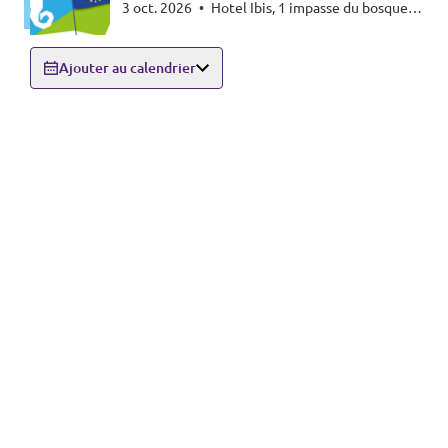
3 oct. 2026
•
Hotel Ibis, 1 impasse du bosquet,
France
RN 250 - 33260 LA TESTE DE BUCH
Ajouter au calendrier