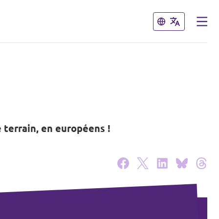
Fermer
Fermer
e terrain, en européens !