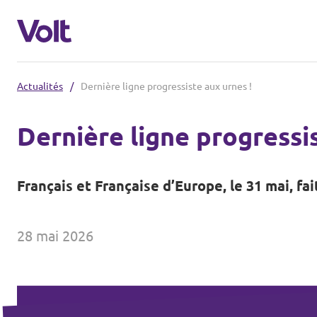
Actualités
/
Dernière ligne progressiste aux urnes !
Volt France
Dernière ligne progressis
Nos élections
Politiques
Français et Française d’Europe, le 31 mai, fai
Carte des régions
À propos de Volt
Nos régions et villes
28 mai 2026
Personnes
Volt Lille
Volt Strasbourg
Actualités