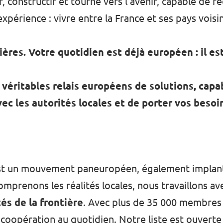
, constructif et tourné vers l’avenir, capable de r
périence : vivre entre la France et ses pays voisins
ières. Votre quotidien est déjà européen : il e
e véritables relais européens de solutions, capa
ec les autorités locales et de porter vos besoi
 C’est un mouvement paneuropéen, également impla
prenons les réalités locales, nous travaillons av
és de la frontière
. Avec plus de 35 000 membres 
 coopération au quotidien. Notre liste est ouverte