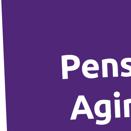
Agenda
Volt FALC
Donner
Participer
Postes ouverts
Adhérer