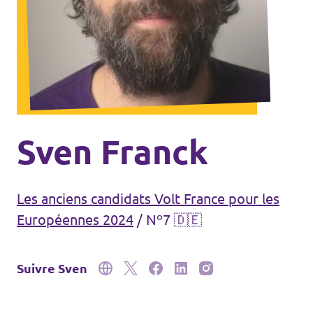
Agenda
Volt FALC
Donner
Sven Franck
Participer
Les anciens candidats Volt France pour les
Postes ouverts
Européennes 2024
/
Nº7 🇩🇪
Suivre Sven
Adhérer