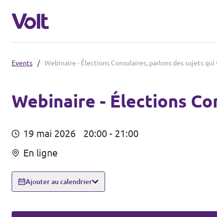
Events
/
Webinaire - Élections Consulaires, parlons des sujets qui
Volt France
Nos élections
Webinaire - Élections Con
Politiques
Carte des régions
19 mai 2026
20:00 - 21:00
À propos de Volt
En ligne
Nos régions et villes
Personnes
Volt Lille
Ajouter au calendrier
Volt Strasbourg
Actualités