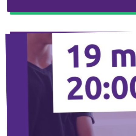
Agenda
Volt FALC
Donner
Participer
Postes ouverts
Adhérer