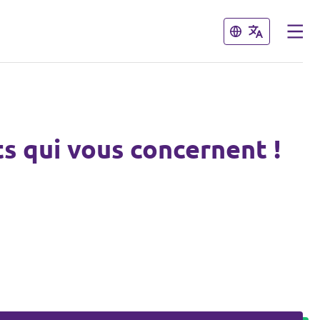
Fermer
Fermer
ts qui vous concernent !