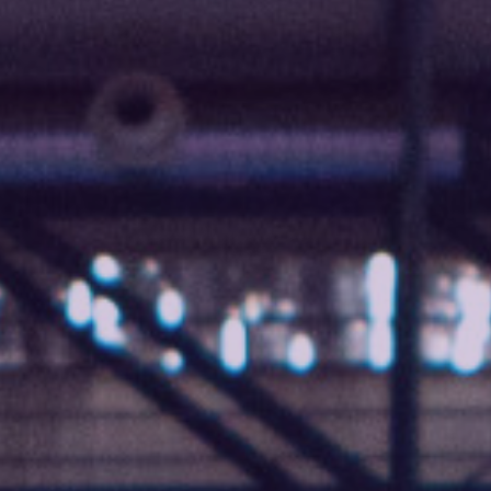
Agenda
Volt FALC
Donner
Participer
Postes ouverts
Adhérer