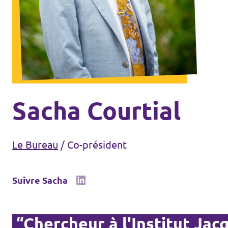
Agenda
Volt FALC
Donner
Sacha Courtial
Participer
Le Bureau
/
Co-président
Postes ouverts
Suivre Sacha
Adhérer
“Chercheur à l'Institut Jac