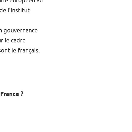
aire européen au
 l’Institut
en gouvernance
r le cadre
ont le français,
 France ?