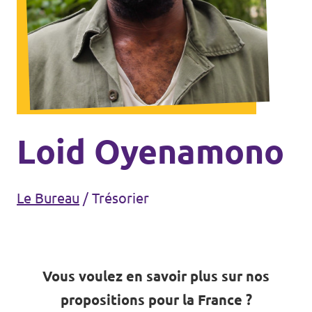
Agenda
Volt FALC
Donner
Loid Oyenamono
Participer
Le Bureau
/
Trésorier
Postes ouverts
Vous voulez en savoir plus sur nos
Adhérer
propositions pour la France ?