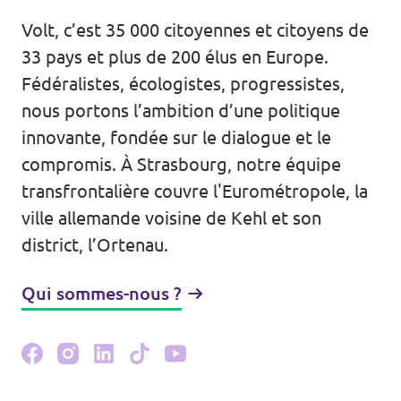
Volt Bade-Wurtemberg
Volt, c’est 35 000 citoyennes et citoyens de
Agenda
Volt dans les autres Länder
33 pays et plus de 200 élus en Europe.
Fédéralistes, écologistes, progressistes,
nous portons l’ambition d’une politique
Je donne
innovante, fondée sur le dialogue et le
compromis. À Strasbourg, notre équipe
Je participe
transfrontalière couvre l'Eurométropole, la
ville allemande voisine de Kehl et son
Je deviens membre
district, l’Ortenau.
Qui sommes-nous ?
Je veux rejoindre Volt