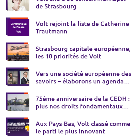
de Strasbourg
Volt rejoint la liste de Catherine
Trautmann
Strasbourg capitale européenne,
les 10 priorités de Volt
Vers une société européenne des
savoirs – élaborons un agenda
européen ambitieux pour l’accès
à la connaissance numérique !
75ème anniversaire de la CEDH :
plus nos droits fondamentaux
sont menacés, plus nous devons
les défendre
Aux Pays-Bas, Volt classé comme
le parti le plus innovant